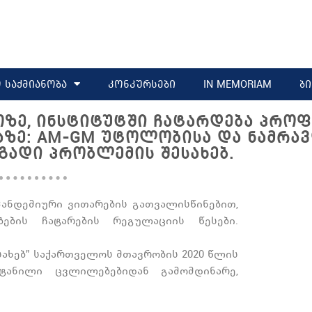
 საქმიანობა
კონკურსები
IN MEMORIAM
ბ
ᲐᲐᲗᲖᲔ, ᲘᲜᲡᲢᲘᲢᲣᲢᲨᲘ ᲩᲐᲢᲐᲠᲓᲔᲑᲐ ᲞᲠᲝ
ᲛᲐᲖᲔ: AM-GM ᲣᲢᲝᲚᲝᲑᲘᲡᲐ ᲓᲐ ᲜᲐᲛᲠᲐ
ᲒᲐᲓᲘ ᲞᲠᲝᲑᲚᲔᲛᲘᲡ ᲨᲔᲡᲐᲮᲔᲑ.
 პანდემიური ვითარების გათვალისწინებით,
ების ჩატარების რეგულაციის წესები.
სახებ” საქართველოს მთავრობის 2020 წლის
ანილი ცვლილებებიდან გამომდინარე,