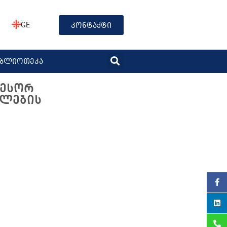
GE
კონტაქტი
იბლიოთეკა
ᲤᲔᲡᲝᲠ
ᲕᲚᲔᲑᲘᲡ