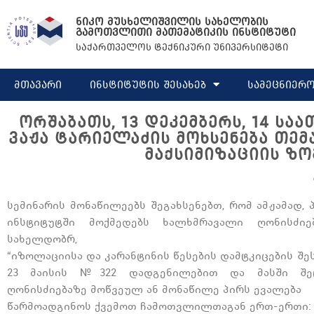
Skip
ნიკო მუსხელიშვილის სახელობის
to
გამოთვლითი მათემატიკის ინსტიტუტი
content
საქართველოს ტექნიკური უნივერსიტეტი
მთავარი
ინსტიტუტის შესახებ
სამეცნიერო
ᲝᲠᲨᲐᲑᲐᲗᲡ, 13 ᲓᲔᲙᲔᲛᲑᲔᲠᲡ, 14 Ს
ᲕᲐᲟᲐ ᲢᲐᲠᲘᲔᲚᲐᲫᲘᲡ ᲛᲝᲮᲡᲔᲜᲔᲑᲐ ᲗᲔ
ᲛᲐᲥᲡᲘᲛᲘᲖᲐᲪᲘᲘᲡ ᲖᲝ
სემინარის მონაწილეებს შეგახსენებთ, რომ ამჟამად,
ინსტიტუტში მოქმედებს ხალხმრავალი ღონისძიებ
სახელდობრ,
“იზოლაციისა და კარანტინის წესების დამტკიცების შე
23 მაისის №322 დადგენილებით და მასში შეტ
ღონისძიებაზე მოწვეულ ან მონაწილე პირს ევალება
წარმოადგინოს ქვემოთ ჩამოთვლილთაგან ერთ-ერთი: