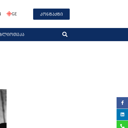
N
GE
კონტაქტი
იბლიოთეკა