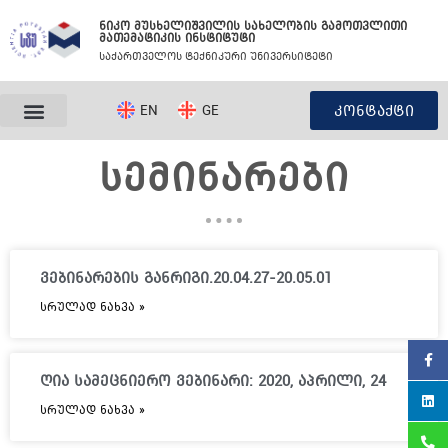
Skip
ნიკო მუსხელიშვილის სახელობის გამოთვლითი
to
მათემატიკის ინსტიტუტი
content
საქართველოს ტექნიკური უნივერსიტეტი
EN
GE
კონტაქტი
ᲡᲔᲛᲘᲜᲐᲠᲔᲑᲘ
P
P
ვებინარების განრიგი.20.04.27-20.05.01
a
a
g
g
ᲡᲠᲣᲚᲐᲓ ᲜᲐᲮᲕᲐ »
e
e
ღია სამეცნიერო ვებინარი: 2020, აპრილი, 24
ᲡᲠᲣᲚᲐᲓ ᲜᲐᲮᲕᲐ »